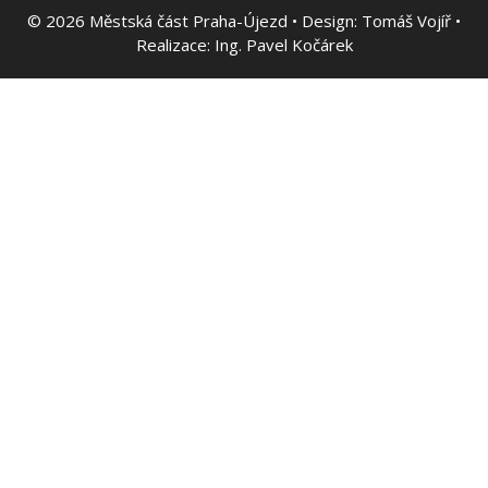
© 2026
Městská část Praha-Újezd • Design:
Tomáš Vojíř
•
Realizace:
Ing. Pavel Kočárek