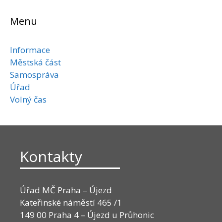
Menu
Informace
Městská část
Samospráva
Úřad
Volný čas
Kontakty
Úřad MČ Praha – Újezd
Kateřinské náměstí 465 /1
149 00 Praha 4 – Újezd u Průhonic