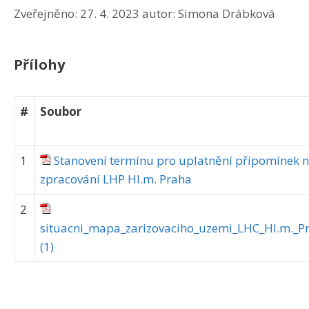
Zveřejněno:
27. 4. 2023
autor:
Simona Drábková
Přílohy
#
Soubor
1
Stanovení termínu pro uplatnění připomínek 
zpracování LHP Hl.m. Praha
2
situacni_mapa_zarizovaciho_uzemi_LHC_Hl.m._P
(1)