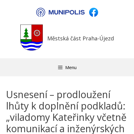
Přeskočit
na
obsah
Městská část Praha-Újezd
Menu
Usnesení – prodloužení
lhůty k doplnění podkladů:
„viladomy Kateřinky včetně
komunikací a inženýrských