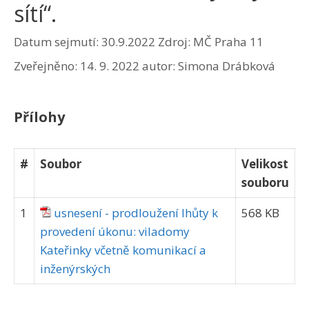
sítí“.
Datum sejmutí: 30.9.2022
Zdroj: MČ Praha 11
Zveřejněno:
14. 9. 2022
autor:
Simona Drábková
Přílohy
#
Soubor
Velikost
souboru
1
usnesení - prodloužení lhůty k
568 KB
provedení úkonu: viladomy
Kateřinky včetně komunikací a
inženýrských