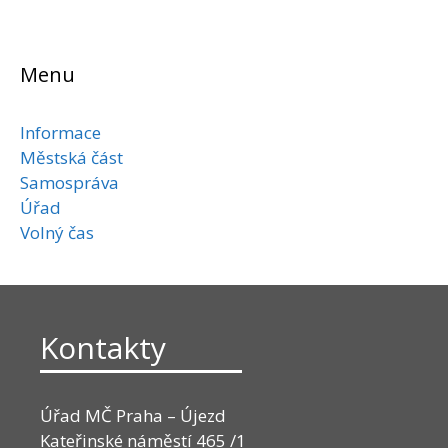
Menu
Informace
Městská část
Samospráva
Úřad
Volný čas
Kontakty
Úřad MČ Praha – Újezd
Kateřinské náměstí 465 /1