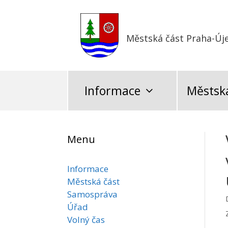
Přeskočit
na
obsah
Městská část Praha-Új
Informace
Městská
Menu
Informace
Městská část
Samospráva
Úřad
Volný čas