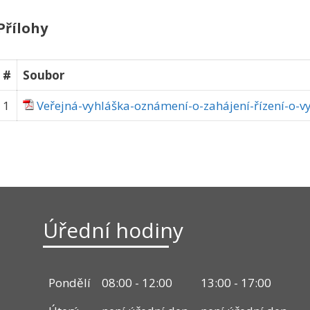
Přílohy
#
Soubor
1
Veřejná-vyhláška-oznámení-o-zahájení-řízení-o-v
Úřední hodiny
Pondělí
08:00 - 12:00
13:00 - 17:00