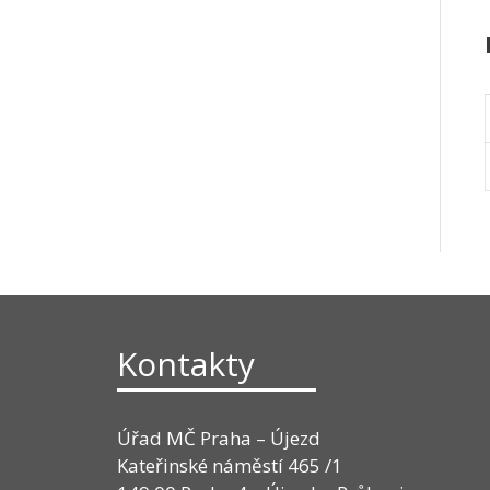
Kontakty
Úřad MČ Praha – Újezd
Kateřinské náměstí 465 /1