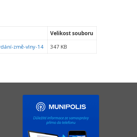
Velikost souboru
ydání-změ-vlny-14
347 KB