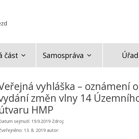
ezd
 část
Samospráva
Úřad
Veřejná vyhláška – oznámení o 
vydání změn vlny 14 Územního
útvaru HMP
Datum sejmutí: 19.9.2019
Zdroj:
Zveřejněno:
13. 8. 2019
autor: