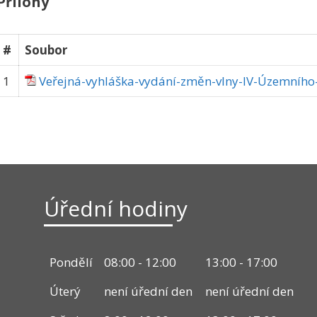
Přílohy
#
Soubor
1
Veřejná-vyhláška-vydání-změn-vlny-IV-Územníh
Úřední hodiny
Pondělí
08:00 - 12:00
13:00 - 17:00
Úterý
není úřední den
není úřední den