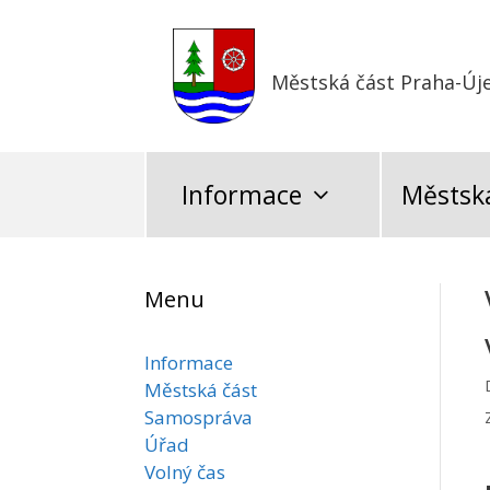
Přeskočit
na
obsah
Městská část Praha-Új
Informace
Městská
Menu
Informace
Městská část
Samospráva
Úřad
Volný čas