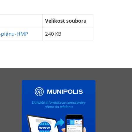
Velikost souboru
o-plánu-HMP
240 KB