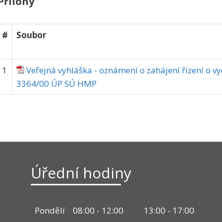
Přílohy
#
Soubor
1
Veřejná vyhláška - oznámení o zahájení řízení o 
3364/00 ÚP SÚ HMP
Úřední hodiny
Pondělí
08:00 - 12:00
13:00 - 17:00