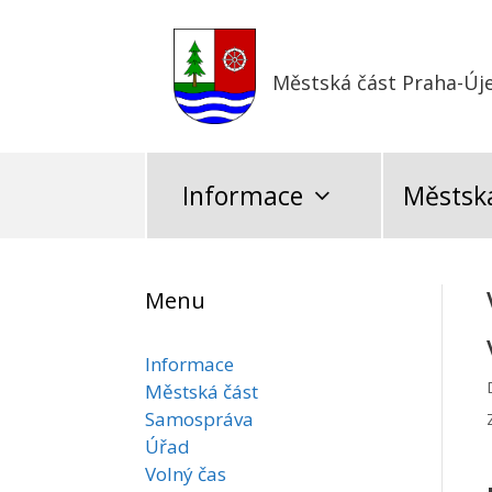
Přeskočit
na
obsah
Městská část Praha-Új
Informace
Městská
Menu
Informace
Městská část
Samospráva
Úřad
Volný čas