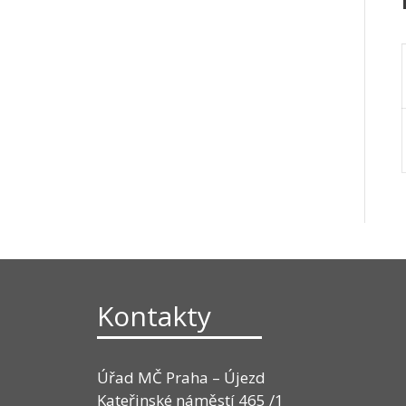
Kontakty
Úřad MČ Praha – Újezd
Kateřinské náměstí 465 /1