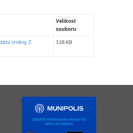
Velikost
souboru
vydání změny Z
328 KB