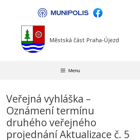
Přeskočit
na
obsah
Městská část Praha-Újezd
Menu
Veřejná vyhláška –
Oznámení termínu
druhého veřejného
projednání Aktualizace č. 5