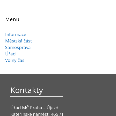
Menu
Informace
Městská část
Samospráva
Úřad
Volný čas
Kontakty
Úřad MČ Praha – Újezd
Kateřinské náměstí 465 /1