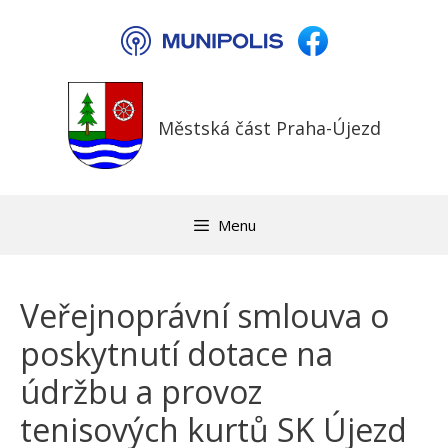
Přeskočit
na
obsah
Městská část Praha-Újezd
Menu
Veřejnoprávní smlouva o
poskytnutí dotace na
údržbu a provoz
tenisových kurtů SK Újezd