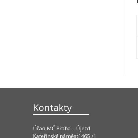
Kontakty
Úřad MČ Praha – Újezd
Kateřinské náměstí 465 /1