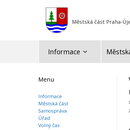
Přeskočit
na
obsah
Městská část Praha-Új
Informace
Městská
Menu
Informace
Městská část
Samospráva
Úřad
Volný čas