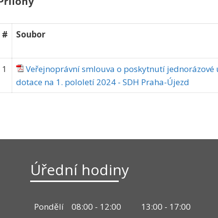
Přílohy
#
Soubor
1
Veřejnoprávní smlouva o poskytnutí jednorázové ú
dotace na 1. pololetí 2024 - SDH Praha-Újezd
Úřední hodiny
Pondělí
08:00 - 12:00
13:00 - 17:00