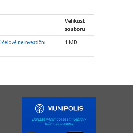
Velikost
souboru
čelové neinvestiční
1 MB