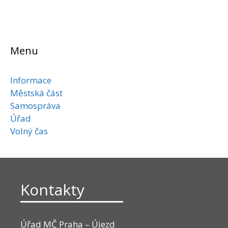
Menu
Informace
Městská část
Samospráva
Úřad
Volný čas
Kontakty
Úřad MČ Praha – Újezd