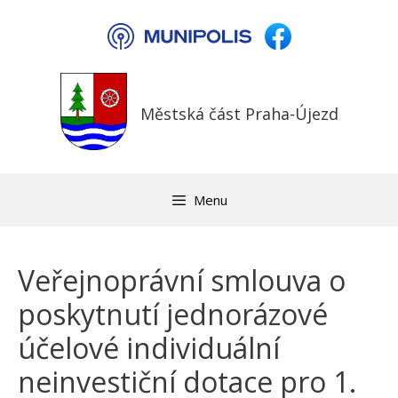
Přeskočit
na
obsah
Městská část Praha-Újezd
Menu
Veřejnoprávní smlouva o
poskytnutí jednorázové
účelové individuální
neinvestiční dotace pro 1.