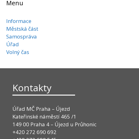
Menu
Informace
Městská část
Samospráva
Úřad
Volný čas
Kontakty
Úřad MČ Praha – Újezd
Kateřinské náměstí 465 /1
149 00 Praha 4 – Újezd u Průhonic
+420 272 690 692