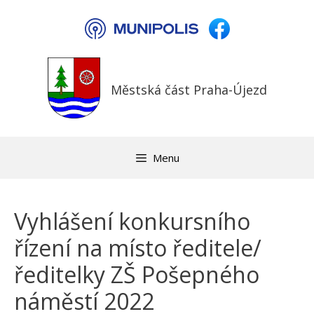
Přeskočit
na
obsah
Městská část Praha-Újezd
Menu
Vyhlášení konkursního
řízení na místo ředitele/
ředitelky ZŠ Pošepného
náměstí 2022