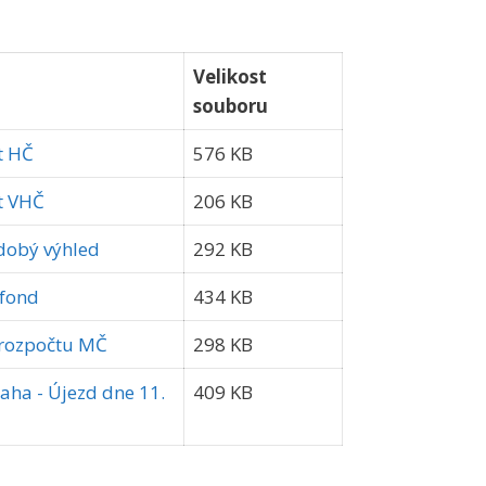
Velikost
souboru
t HČ
576 KB
et VHČ
206 KB
ědobý výhled
292 KB
 fond
434 KB
k rozpočtu MČ
298 KB
aha - Újezd dne 11.
409 KB