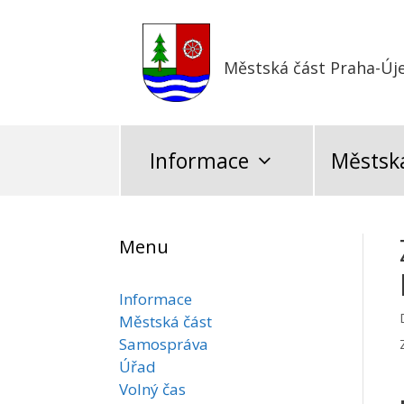
Přeskočit
na
obsah
Městská část Praha-Új
Informace
Městská
Menu
Informace
Městská část
Samospráva
Úřad
Volný čas