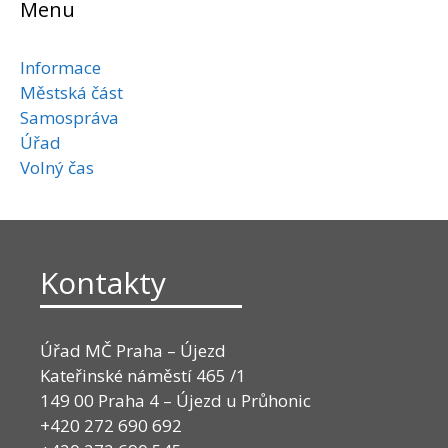
Menu
Informace
Městská část
Samospráva
Úřad
Volný čas
Kontakty
Úřad MČ Praha – Újezd
Kateřinské náměstí 465 /1
149 00 Praha 4 – Újezd u Průhonic
+420 272 690 692