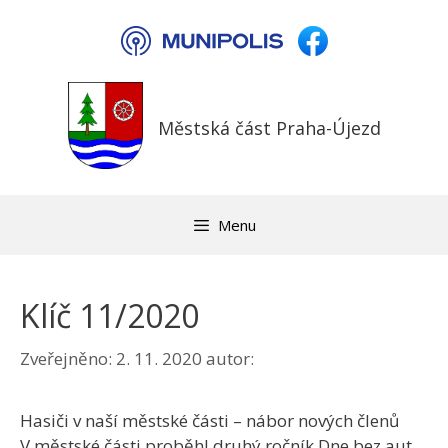
Přeskočit
na
obsah
Městská část Praha-Újezd
Menu
Klíč 11/2020
Zveřejněno:
2. 11. 2020
autor:
Hasiči v naší městské části – nábor nových členů
V městské části proběhl druhý ročník Dne bez aut