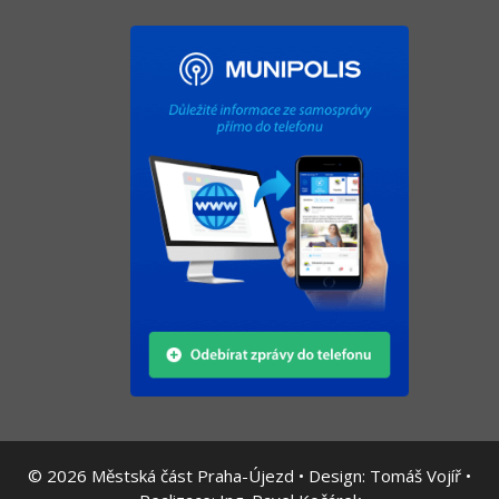
© 2026
Městská část Praha-Újezd • Design:
Tomáš Vojíř
•