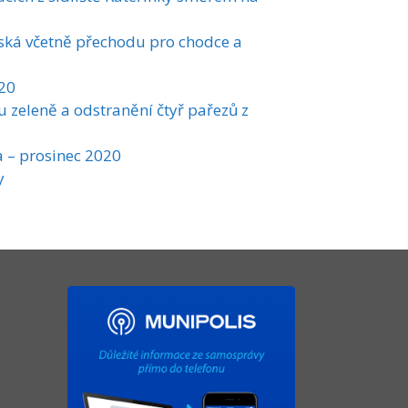
ská včetně přechodu pro chodce a
020
 zeleně a odstranění čtyř pařezů z
 – prosinec 2020
y