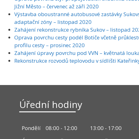
Jižní Město – červenec až září 2020
Výstavba oboustranné autobusové zastávky Sukov
adaptační zóny – listopad 2020
Zahájení rekonstrukce rybníka Sukov – listopad 2
Oprava povrchu cesty podél Botiče včetně průklestu
profilu cesty – prosinec 2020
Zahájení úpravy povrchu pod VVN – květnatá louka
Rekonstrukce rozvodů teplovodu v sídlišti Kateřink
Úřední hodiny
Pondělí
08:00 - 12:00
13:00 - 17:00