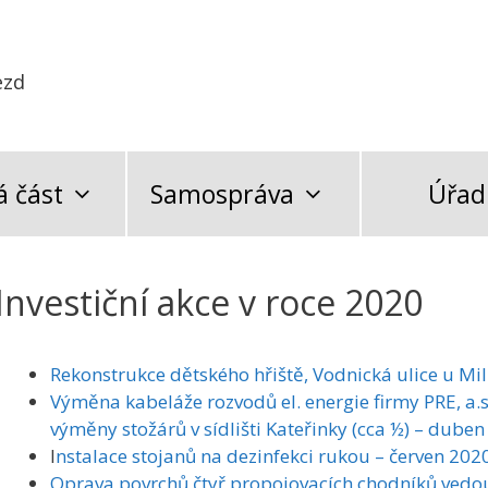
ezd
 část
Samospráva
Úřad
Investiční akce v roce 2020
Rekonstrukce dětského hřiště, Vodnická ulice u Mi
Výměna kabeláže rozvodů el. energie firmy PRE, a.s
výměny stožárů v sídlišti Kateřinky (cca ½) – dube
I
nstalace stojanů na dezinfekci rukou – červen 202
Oprava povrchů čtyř propojovacích chodníků vedou