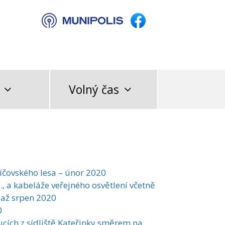
Volný čas
líčovského lesa – únor 2020
., a kabeláže veřejného osvětlení včetně
n až srpen 2020
0
cích z sídliště Kateřinky směrem na