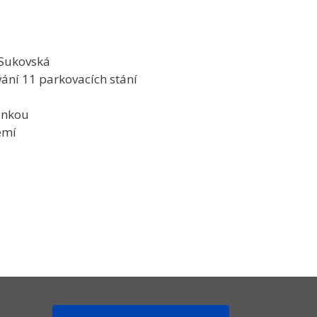
 Sukovská
ání 11 parkovacích stání
ankou
emí