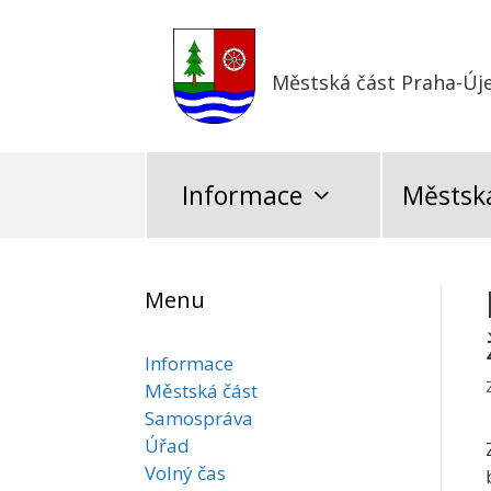
Přeskočit
na
obsah
Městská část Praha-Új
Informace
Městská
Menu
Informace
Městská část
Samospráva
Úřad
Volný čas