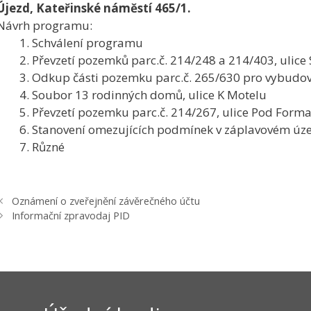
Újezd, Kateřinské náměstí 465/1.
Návrh programu:
Schválení programu
Převzetí pozemků parc.č. 214/248 a 214/403, ulice
Odkup části pozemku parc.č. 265/630 pro vybudov
Soubor 13 rodinných domů, ulice K Motelu
Převzetí pozemku parc.č. 214/267, ulice Pod Form
Stanovení omezujících podmínek v záplavovém úz
Různé
Oznámení o zveřejnění závěrečného účtu
Informační zpravodaj PID