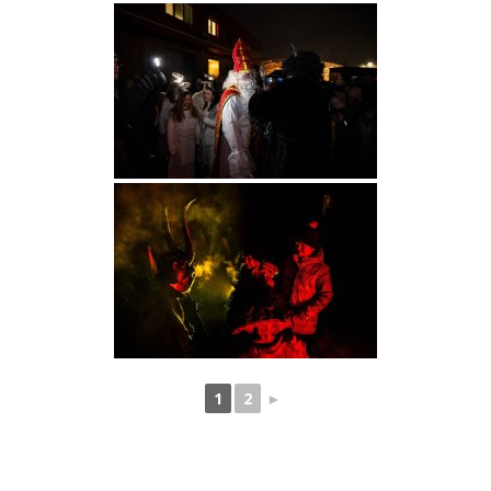
1
2
►