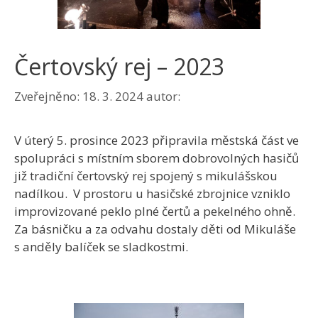
Čertovský rej – 2023
Zveřejněno:
18. 3. 2024
autor:
V úterý 5. prosince 2023 připravila městská část ve
spolupráci s místním sborem dobrovolných hasičů
již tradiční čertovský rej spojený s mikulášskou
nadílkou. V prostoru u hasičské zbrojnice vzniklo
improvizované peklo plné čertů a pekelného ohně.
Za básničku a za odvahu dostaly děti od Mikuláše
s anděly balíček se sladkostmi.