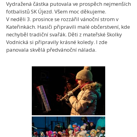
Vydražená částka putovala ve prospěch nejmenších
fotbalistů SK Újezd. Všem moc děkujeme.
V neděli 3. prosince se rozzářil vánoční strom v
Kateřinkách. Hasiči připravili malé občerstvení, kde
nechyběl tradiční svařák. Děti z mateřské školky
Vodnická si připravily krásné koledy. I zde
panovala skvělá předvánoční nálada.