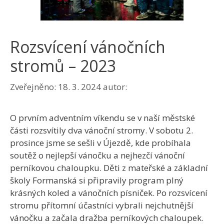
Rozsvícení vánočních
stromů – 2023
Zveřejněno:
18. 3. 2024
autor:
O prvním adventním víkendu se v naší městské
části rozsvítily dva vánoční stromy. V sobotu 2.
prosince jsme se sešli v Újezdě, kde probíhala
soutěž o nejlepší vánočku a nejhezčí vánoční
perníkovou chaloupku. Děti z mateřské a základní
školy Formanská si připravily program plný
krásných koled a vánočních písniček. Po rozsvícení
stromu přítomní účastníci vybrali nejchutnější
vánočku a začala dražba perníkových chaloupek.