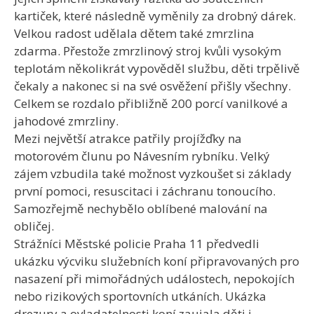
kartiček, které následně vyměnily za drobný dárek.
Velkou radost udělala dětem také zmrzlina
zdarma. Přestože zmrzlinový stroj kvůli vysokým
teplotám několikrát vypověděl službu, děti trpělivě
čekaly a nakonec si na své osvěžení přišly všechny.
Celkem se rozdalo přibližně 200 porcí vanilkové a
jahodové zmrzliny.
Mezi největší atrakce patřily projížďky na
motorovém člunu po Návesním rybníku. Velký
zájem vzbudila také možnost vyzkoušet si základy
první pomoci, resuscitaci i záchranu tonoucího.
Samozřejmě nechybělo oblíbené malování na
obličej.
Strážníci Městské policie Praha 11 předvedli
ukázku výcviku služebních koní připravovaných pro
nasazení při mimořádných událostech, nepokojích
nebo rizikových sportovních utkáních. Ukázka
drezury a ovladatelnosti koní zaujala děti i