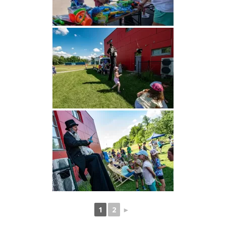
1
2
►