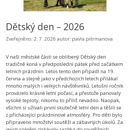
Dětský den – 2026
Zveřejněno:
2. 7. 2026
autor:
pavla.pitrmanova
V naší městské části se oblíbený Dětský den
tradičně koná v předposlední pátek před začátkem
letních prázdnin. Letos tento den připadl na 19.
června a stejně jako v předchozích letech přilákal
mnoho malých i velkých návštěvníků. Letošní ročník
provázelo krásné letní počasí, a přestože panovaly
vysoké teploty, nikomu to příliš nevadilo. Naopak,
všichni si užívali první skutečně letní den a těšili se
z přicházející prázdninové atmosféry. Pro děti bylo
připraveno množství soutěží a zábavných úkolů. Za
jejich splnění získávaly razítka do soutěžních