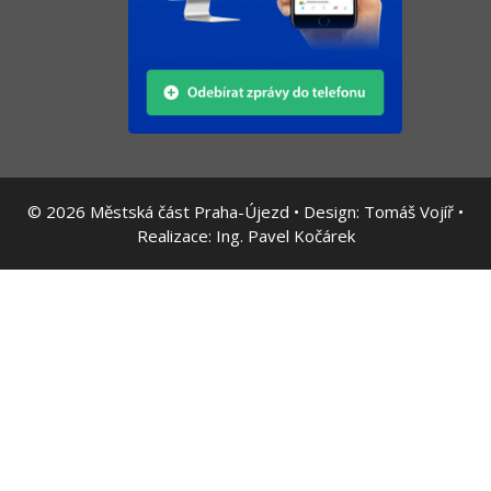
© 2026
Městská část Praha-Újezd • Design:
Tomáš Vojíř
•
Realizace:
Ing. Pavel Kočárek