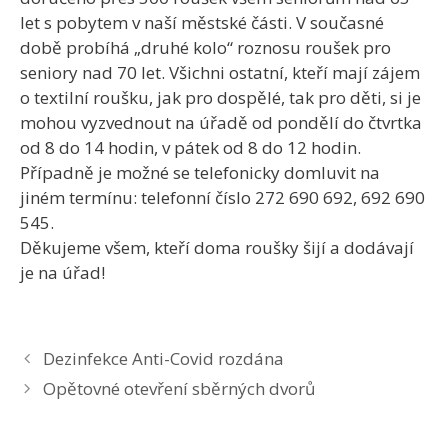
let s pobytem v naší městské části. V současné
době probíhá „druhé kolo“ roznosu roušek pro
seniory nad 70 let. Všichni ostatní, kteří mají zájem
o textilní roušku, jak pro dospělé, tak pro děti, si je
mohou vyzvednout na úřadě od pondělí do čtvrtka
od 8 do 14 hodin, v pátek od 8 do 12 hodin.
Případně je možné se telefonicky domluvit na
jiném termínu: telefonní číslo 272 690 692, 692 690
545.
Děkujeme všem, kteří doma roušky šijí a dodávají
je na úřad!
Dezinfekce Anti-Covid rozdána
Opětovné otevření sběrných dvorů