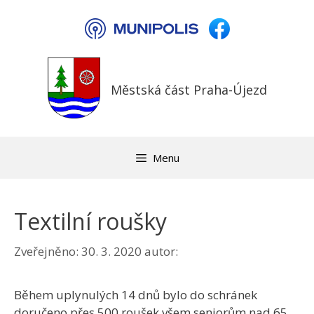
Přeskočit
na
obsah
Městská část Praha-Újezd
Menu
Textilní roušky
Zveřejněno:
30. 3. 2020
autor:
Během uplynulých 14 dnů bylo do schránek
doručeno přes 500 roušek všem seniorům nad 65