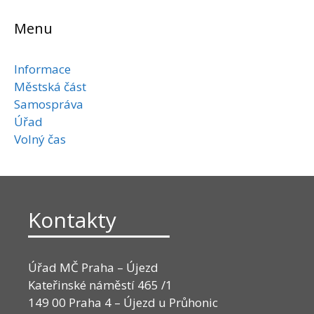
Menu
Informace
Městská část
Samospráva
Úřad
Volný čas
Kontakty
Úřad MČ Praha – Újezd
Kateřinské náměstí 465 /1
149 00 Praha 4 – Újezd u Průhonic