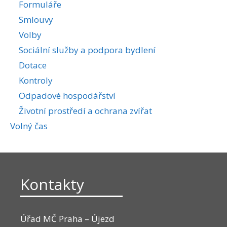
Formuláře
Smlouvy
Volby
Sociální služby a podpora bydlení
Dotace
Kontroly
Odpadové hospodářství
Životní prostředí a ochrana zvířat
Volný čas
Kontakty
Úřad MČ Praha – Újezd