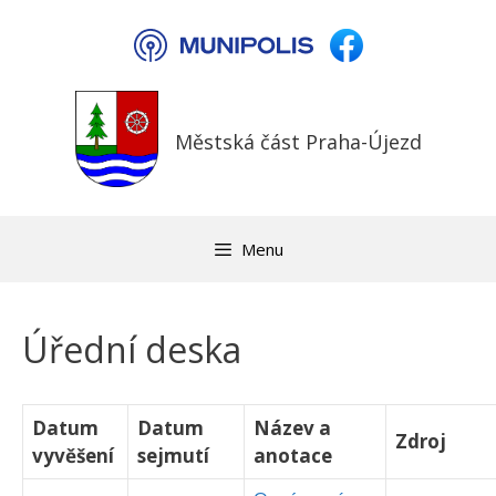
Přeskočit
na
obsah
Městská část Praha-Újezd
Menu
Úřední deska
Datum
Datum
Název a
Zdroj
vyvěšení
sejmutí
anotace