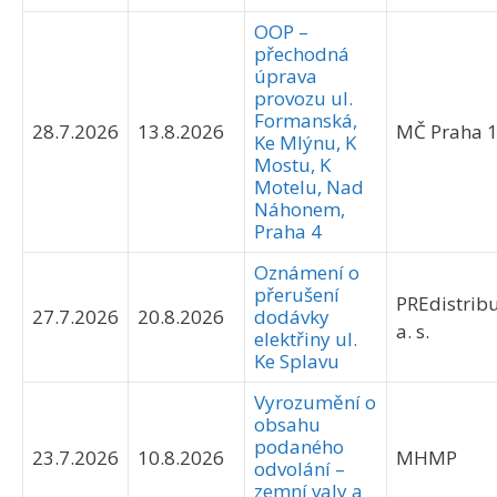
OOP –
přechodná
úprava
provozu ul.
Formanská,
28.7.2026
13.8.2026
MČ Praha 
Ke Mlýnu, K
Mostu, K
Motelu, Nad
Náhonem,
Praha 4
Oznámení o
přerušení
PREdistribu
27.7.2026
20.8.2026
dodávky
a. s.
elektřiny ul.
Ke Splavu
Vyrozumění o
obsahu
podaného
23.7.2026
10.8.2026
MHMP
odvolání –
zemní valy a