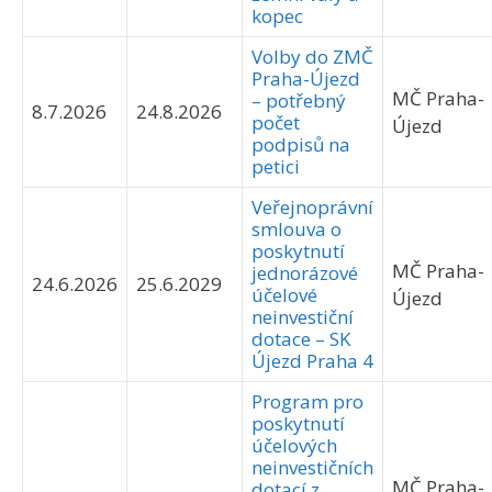
kopec
Volby do ZMČ
Praha-Újezd
MČ Praha-
– potřebný
8.7.2026
24.8.2026
počet
Újezd
podpisů na
petici
Veřejnoprávní
smlouva o
poskytnutí
MČ Praha-
jednorázové
24.6.2026
25.6.2029
účelové
Újezd
neinvestiční
dotace – SK
Újezd Praha 4
Program pro
poskytnutí
účelových
neinvestičních
MČ Praha-
dotací z