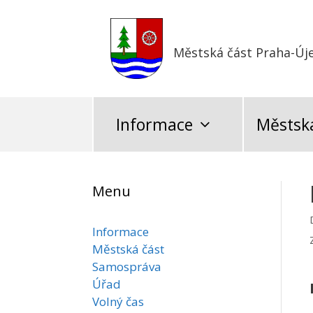
Přeskočit
na
obsah
Městská část Praha-Új
Informace
Městská
Menu
Informace
Městská část
Samospráva
Úřad
Volný čas