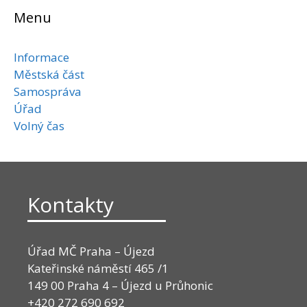
Menu
Informace
Městská část
Samospráva
Úřad
Volný čas
Kontakty
Úřad MČ Praha – Újezd
Kateřinské náměstí 465 /1
149 00 Praha 4 – Újezd u Průhonic
+420 272 690 692