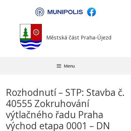
Přeskočit
na
obsah
Městská část Praha-Újezd
Menu
Rozhodnutí – STP: Stavba č.
40555 Zokruhování
výtlačného řadu Praha
východ etapa 0001 – DN