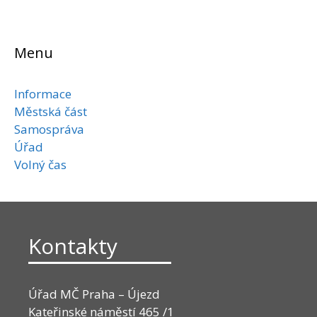
Menu
Informace
Městská část
Samospráva
Úřad
Volný čas
Kontakty
Úřad MČ Praha – Újezd
Kateřinské náměstí 465 /1