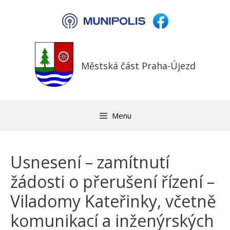
Přeskočit
na
obsah
Městská část Praha-Újezd
Menu
Usnesení – zamítnutí
žádosti o přerušení řízení –
Viladomy Kateřinky, včetně
komunikací a inženýrských