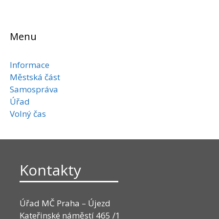
Menu
Informace
Městská část
Samospráva
Úřad
Volný čas
Kontakty
Úřad MČ Praha – Újezd
Kateřinské náměstí 465 /1