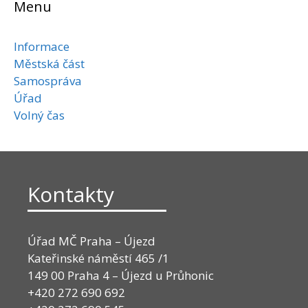
Menu
Informace
Městská část
Samospráva
Úřad
Volný čas
Kontakty
Úřad MČ Praha – Újezd
Kateřinské náměstí 465 /1
149 00 Praha 4 – Újezd u Průhonic
+420 272 690 692