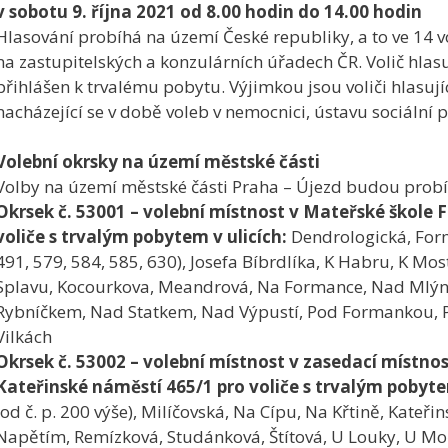
v sobotu 9. října 2021 od 8.00 hodin do 14.00 hodin
Hlasování probíhá na území České republiky, a to ve 14 vo
na zastupitelských a konzulárních úřadech ČR. Volič hlas
přihlášen k trvalému pobytu. Výjimkou jsou voliči hlasujíc
nacházející se v době voleb v nemocnici, ústavu sociální
Volební okrsky na území městské části
Volby na území městské části Praha – Újezd budou probíh
Okrsek č. 53001 – volební místnost v Mateřské škole
voliče s trvalým pobytem v ulicích:
Dendrologická, Forma
491, 579, 584, 585, 630), Josefa Bíbrdlíka, K Habru, K Mo
Splavu, Kocourkova, Meandrová, Na Formance, Nad Ml
Rybníčkem, Nad Statkem, Nad Výpustí, Pod Formankou, Prá
Vilkách
Okrsek č. 53002 – volební místnost v zasedací místno
Kateřinské náměstí 465/1 pro voliče s trvalým pobytem
(od č. p. 200 výše), Milíčovská, Na Cípu, Na Křtině, Kateř
Napětím, Remízková, Studánková, Štítová, U Louky, U Mo