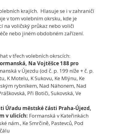
lebních krajích. Hlasuje se i v zahraničí
uje v tom volebním okrsku, kde je
í na voličský průkaz nebo voliči
 péče nebo jiném obdobném zařízení.
at v třech volebních okrscích:
 Formanská, Na Vojtěšce 188 pro
nská v Újezdu (od č. p. 199 níže + č. p.
stu, K Motelu, K Sukovu, Ke Mlýnu, Ke
ýnským rybníkem, Nad Náhonem, Nad
škovská, Při Botiči, Sukovská, Ve
sti Úřadu městské části Praha-Újezd,
 v ulicích:
Formanská v Kateřinkách
inské nám., Ke Smrčině, Pastevců, Pod
čálu