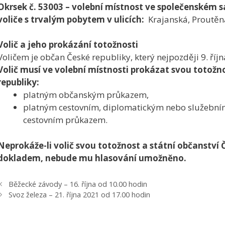
Okrsek č. 53003 – volební místnost ve společenském 
voliče s trvalým pobytem v ulicích:
Krajanská, Proutěn
Volič a jeho prokázání totožnosti
Voličem je občan České republiky, který nejpozději 9. říjn
Volič musí ve volební místnosti prokázat svou totožn
republiky:
platným občanským průkazem,
platným cestovním, diplomatickým nebo služební
cestovním průkazem.
Neprokáže-li volič svou totožnost a státní občanství
dokladem, nebude mu hlasování umožněno.
Běžecké závody – 16. října od 10.00 hodin
Svoz železa – 21. října 2021 od 17.00 hodin