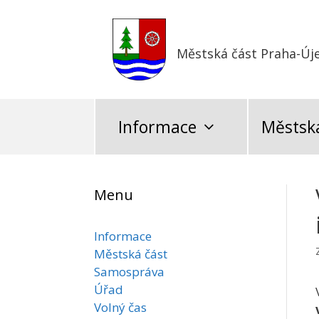
Přeskočit
na
obsah
Městská část Praha-Új
Informace
Městská
Menu
Informace
Městská část
Samospráva
Úřad
Volný čas