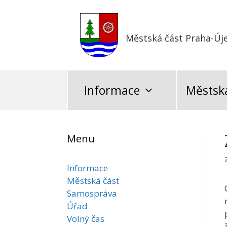
Přeskočit
na
obsah
Městská část Praha-Új
Informace
Městská
Menu
Informace
Městská část
Samospráva
Úřad
Volný čas