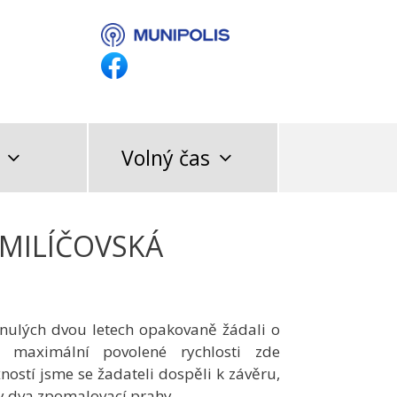
Volný čas
 MILÍČOVSKÁ
minulých dvou letech opakovaně žádali o
í maximální povolené rychlosti zde
ností jsme se žadateli dospěli k závěru,
ny dva zpomalovací prahy.