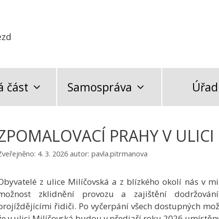
ezd
 část
Samospráva
Úřad
ZPOMALOVACÍ PRAHY V ULICI
Zveřejněno:
4. 3. 2026
autor:
pavla.pitrmanova
Obyvatelé z ulice Milíčovská a z blízkého okolí nás v 
možnost zklidnění provozu a zajištění dodržován
projíždějícími řidiči. Po vyčerpání všech dostupných mož
že v ulici Milíčovská budou v předjaří roku 2026 umístě