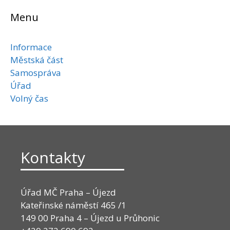
Menu
Informace
Městská část
Samospráva
Úřad
Volný čas
Kontakty
Úřad MČ Praha – Újezd
Kateřinské náměstí 465 /1
149 00 Praha 4 – Újezd u Průhonic