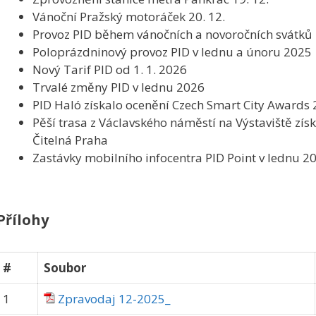
Vánoční Pražský motoráček 20. 12.
Provoz PID během vánočních a novoročních svátků
Poloprázdninový provoz PID v lednu a únoru 2025
Nový Tarif PID od 1. 1. 2026
Trvalé změny PID v lednu 2026
PID Haló získalo ocenění Czech Smart City Awards
Pěší trasa z Václavského náměstí na Výstaviště zís
Čitelná Praha
Zastávky mobilního infocentra PID Point v lednu 2
Přílohy
#
Soubor
1
Zpravodaj 12-2025_