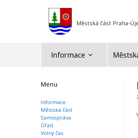
Přeskočit
na
obsah
Městská část Praha-Új
Informace
Městská
Menu
Informace
Městská část
Samospráva
Úřad
Volný čas