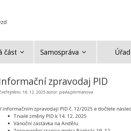
ezd
 část
Samospráva
Úřad
Informační zpravodaj PID
Zveřejněno:
16. 12. 2025
autor:
pavla.pitrmanova
V informačním zpravodaji PID č. 12/2025 e dočtete násled
Trvalé změny PID k 14. 12. 2025
Vánoční zastávka na Andělu
Zprovoznění stanice metra Pankrác 19. 12.