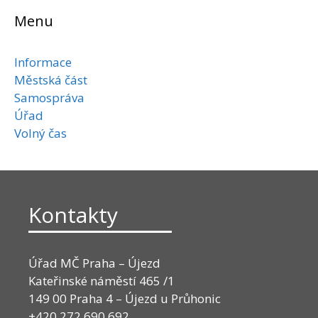
Menu
Informace
Městská část
Samospráva
Úřad
Volný čas
Kontakty
Úřad MČ Praha – Újezd
Kateřinské náměstí 465 /1
149 00 Praha 4 – Újezd u Průhonic
+420 272 690 692