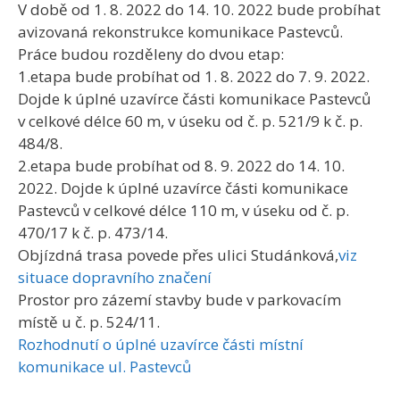
V době od 1. 8. 2022 do 14. 10. 2022 bude probíhat
avizovaná rekonstrukce komunikace Pastevců.
Práce budou rozděleny do dvou etap:
1.etapa bude probíhat od 1. 8. 2022 do 7. 9. 2022.
Dojde k úplné uzavírce části komunikace Pastevců
v celkové délce 60 m, v úseku od č. p. 521/9 k č. p.
484/8.
2.etapa bude probíhat od 8. 9. 2022 do 14. 10.
2022. Dojde k úplné uzavírce části komunikace
Pastevců v celkové délce 110 m, v úseku od č. p.
470/17 k č. p. 473/14.
Objízdná trasa povede přes ulici Studánková,
viz
situace dopravního značení
Prostor pro zázemí stavby bude v parkovacím
místě u č. p. 524/11.
Rozhodnutí o úplné uzavírce části místní
komunikace ul. Pastevců