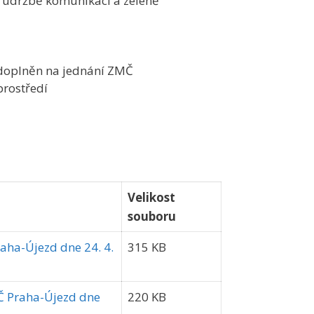
 o údržbě komunikací a zeleně
l doplněn na jednání ZMČ
prostředí
Velikost
souboru
raha-Újezd dne 24. 4.
315 KB
MČ Praha-Újezd dne
220 KB