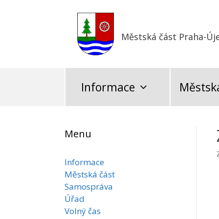
Přeskočit
na
obsah
Městská část Praha-Új
Informace
Městská
Menu
Informace
Městská část
Samospráva
Úřad
Volný čas