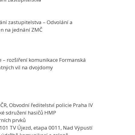
í zastupitelstva – Odvolání a
ěn na jednání ZMČ
ce – rozšíření komunikace Formanská
atných vil na dvojdomy
ČR, Obvodní ředitelství policie Praha IV
ké sdružení hasičů HMP
rních prvků
101 TV Újezd, etapa 0011, Nad Výpustí