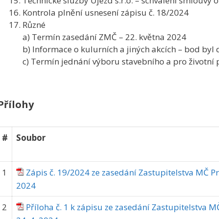
Technické služby Újezd s.r.o. – schválení smlouvy
Kontrola plnění usnesení zápisu č. 18/2024
Různé
a) Termín zasedání ZMČ – 22. května 2024
b) Informace o kulurních a jiných akcích – bod by
c) Termín jednání výboru stavebního a pro životní 
Přílohy
#
Soubor
1
Zápis č. 19/2024 ze zasedání Zastupitelstva MČ P
2024
2
Příloha č. 1 k zápisu ze zasedání Zastupitelstva 