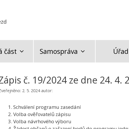
ezd
 část
Samospráva
Úřad
Zápis č. 19/2024 ze dne 24. 4. 
Zveřejněno:
2. 5. 2024
autor:
Schválení programu zasedání
Volba ověřovatelů zápisu
Volba návrhového výboru
Žádost občanů o zařazení bodů do programu jedná