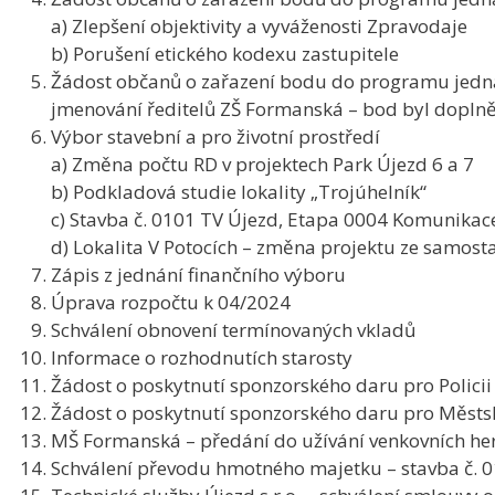
a) Zlepšení objektivity a vyváženosti Zpravodaje
b) Porušení etického kodexu zastupitele
Žádost občanů o zařazení bodu do programu jednán
jmenování ředitelů ZŠ Formanská – bod byl dopln
Výbor stavební a pro životní prostředí
a) Změna počtu RD v projektech Park Újezd 6 a 7
b) Podkladová studie lokality „Trojúhelník“
c) Stavba č. 0101 TV Újezd, Etapa 0004 Komunika
d) Lokalita V Potocích – změna projektu ze samost
Zápis z jednání finančního výboru
Úprava rozpočtu k 04/2024
Schválení obnovení termínovaných vkladů
Informace o rozhodnutích starosty
Žádost o poskytnutí sponzorského daru pro Policii 
Žádost o poskytnutí sponzorského daru pro Městs
MŠ Formanská – předání do užívání venkovních he
Schválení převodu hmotného majetku – stavba č. 0