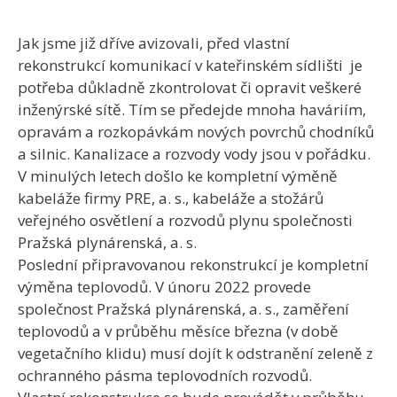
Jak jsme již dříve avizovali, před vlastní
rekonstrukcí komunikací v kateřinském sídlišti je
potřeba důkladně zkontrolovat či opravit veškeré
inženýrské sítě. Tím se předejde mnoha haváriím,
opravám a rozkopávkám nových povrchů chodníků
a silnic. Kanalizace a rozvody vody jsou v pořádku.
V minulých letech došlo ke kompletní výměně
kabeláže firmy PRE, a. s., kabeláže a stožárů
veřejného osvětlení a rozvodů plynu společnosti
Pražská plynárenská, a. s.
Poslední připravovanou rekonstrukcí je kompletní
výměna teplovodů. V únoru 2022 provede
společnost Pražská plynárenská, a. s., zaměření
teplovodů a v průběhu měsíce března (v době
vegetačního klidu) musí dojít k odstranění zeleně z
ochranného pásma teplovodních rozvodů.