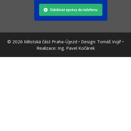
© 2026
Městská část Praha-Újezd • Design:
Tomáš Vojíř
•
Realizace:
Ing. Pavel Kočárek